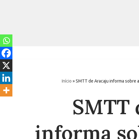
Pular
para
o
conteúdo
Início
»
SMTT de Aracaju informa sobre a
SMTT d
informa so