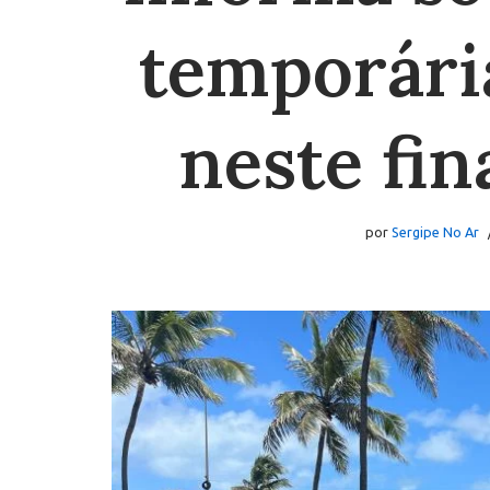
temporári
neste fi
por
Sergipe No Ar