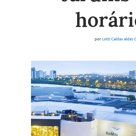
horári
por
Lotti Caldas aldas