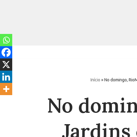
Pular
para
o
conteúdo
Início
»
No domingo, RioM
No domin
Jardins