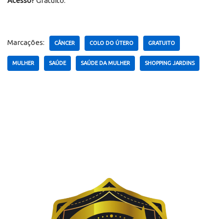
Acesso?
Gratuito.
Marcações:
CÂNCER
COLO DO ÚTERO
GRATUITO
MULHER
SAÚDE
SAÚDE DA MULHER
SHOPPING JARDINS