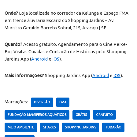
Onde?
Loja localizada no corredor da Kalunga e Espaço FMA
em frente à livraria Escariz do Shopping Jardins – Av.
Ministro Geraldo Barreto Sobral, 215, Aracaju | SE.
Quanto?
Acesso gratuito. Agendamento para o Cine Peixe-
Boi, Visitas Guiadas e Contação de Histórias pelo Shopping
Jardins App (
Android
e
iOS
).
Mais informações?
Shopping Jardins App (
Android
e
iOS
).
Marcações:
DIVERSÃO
FMA
FUNDAÇÃO MAMÍFEROS AQUÁTICOS
GRÁTIS
GRATUITO
MEIO AMBIENTE
SHARKS
SHOPPING JARDINS
TUBARÃO