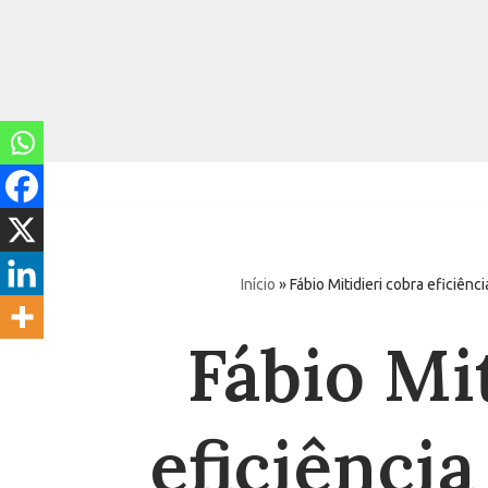
Pular
para
o
conteúdo
Início
»
Fábio Mitidieri cobra eficiên
Fábio Mi
eficiência