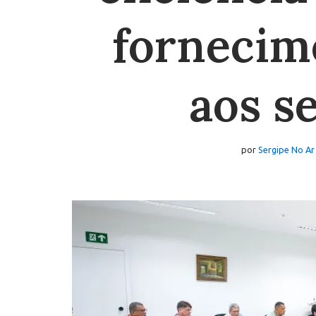
fornecim
aos s
por
Sergipe No Ar