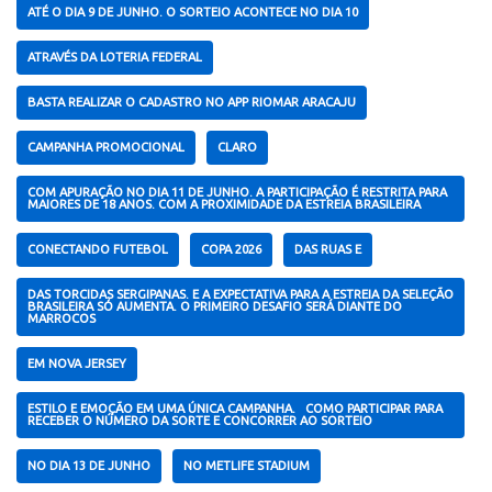
ATÉ O DIA 9 DE JUNHO. O SORTEIO ACONTECE NO DIA 10
ATRAVÉS DA LOTERIA FEDERAL
BASTA REALIZAR O CADASTRO NO APP RIOMAR ARACAJU
CAMPANHA PROMOCIONAL
CLARO
COM APURAÇÃO NO DIA 11 DE JUNHO. A PARTICIPAÇÃO É RESTRITA PARA
MAIORES DE 18 ANOS. COM A PROXIMIDADE DA ESTREIA BRASILEIRA
CONECTANDO FUTEBOL
COPA 2026
DAS RUAS E
DAS TORCIDAS SERGIPANAS. E A EXPECTATIVA PARA A ESTREIA DA SELEÇÃO
BRASILEIRA SÓ AUMENTA. O PRIMEIRO DESAFIO SERÁ DIANTE DO
MARROCOS
EM NOVA JERSEY
ESTILO E EMOÇÃO EM UMA ÚNICA CAMPANHA. COMO PARTICIPAR PARA
RECEBER O NÚMERO DA SORTE E CONCORRER AO SORTEIO
NO DIA 13 DE JUNHO
NO METLIFE STADIUM