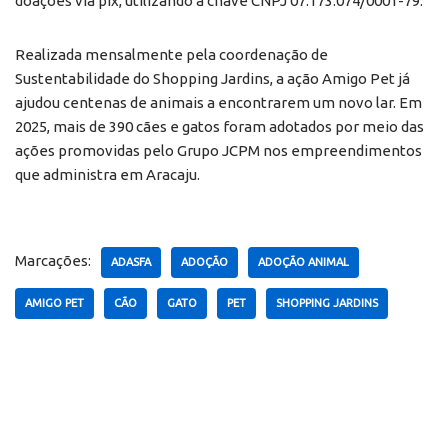
doações via pix, utilizando a chave CNPJ 07.173.074/0001-79.
Realizada mensalmente pela coordenação de
Sustentabilidade do Shopping Jardins, a ação Amigo Pet já
ajudou centenas de animais a encontrarem um novo lar. Em
2025, mais de 390 cães e gatos foram adotados por meio das
ações promovidas pelo Grupo JCPM nos empreendimentos
que administra em Aracaju.
Marcações:
ADASFA
ADOÇÃO
ADOÇÃO ANIMAL
AMIGO PET
CÃO
GATO
PET
SHOPPING JARDINS