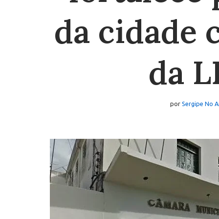
da cidade 
da L
por
Sergipe No A