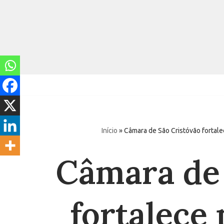
Pular
para
o
conteúdo
Início
»
Câmara de São Cristóvão fortal
Câmara de 
fortalece