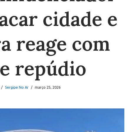
tacar cidade e
ra reage com
e repúdio
Sergipe No Ar
março 25, 2026