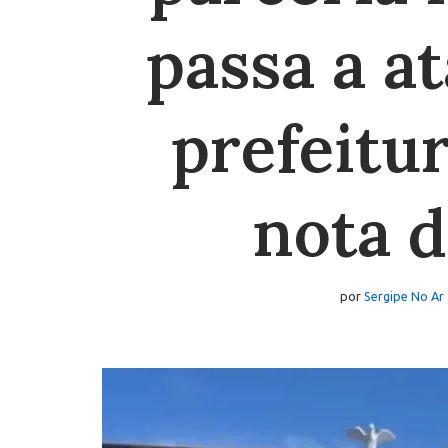
passa a a
prefeitu
nota d
por
Sergipe No Ar