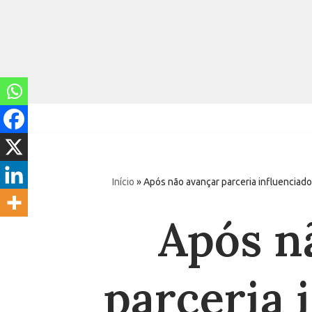
Pular
para
o
conteúdo
Início
»
Após não avançar parceria influenciado
Após n
parceria 