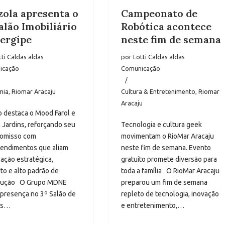
zola apresenta o
Campeonato de
alão Imobiliário
Robótica acontece
Sergipe
neste fim de semana
tti Caldas aldas
por
Lotti Caldas aldas
icação
Comunicação
mia
,
Riomar Aracaju
Cultura & Entretenimento
,
Riomar
Aracaju
 destaca o Mood Farol e
 Jardins, reforçando seu
Tecnologia e cultura geek
omisso com
movimentam o RioMar Aracaju
endimentos que aliam
neste fim de semana. Evento
zação estratégica,
gratuito promete diversão para
to e alto padrão de
toda a família O RioMar Aracaju
rução O Grupo MDNE
preparou um fim de semana
presença no 3º Salão de
repleto de tecnologia, inovação
is…
e entretenimento,…