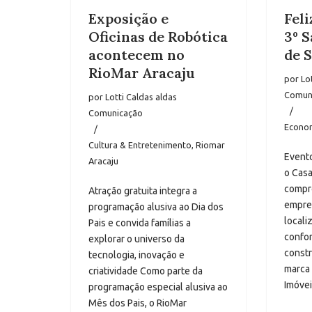
Exposição e
Feli
Oficinas de Robótica
3º S
acontecem no
de 
RioMar Aracaju
por
Lo
Comun
por
Lotti Caldas aldas
Comunicação
Econo
Cultura & Entretenimento
,
Riomar
Evento
Aracaju
o Casa
compr
Atração gratuita integra a
empre
programação alusiva ao Dia dos
locali
Pais e convida famílias a
confor
explorar o universo da
const
tecnologia, inovação e
marca 
criatividade Como parte da
Imóve
programação especial alusiva ao
Mês dos Pais, o RioMar