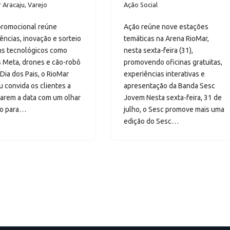
 Aracaju
,
Varejo
Ação Social
promocional reúne
Ação reúne nove estações
ências, inovação e sorteio
temáticas na Arena RioMar,
ns tecnológicos como
nesta sexta-feira (31),
 Meta, drones e cão-robô
promovendo oficinas gratuitas,
Dia dos Pais, o RioMar
experiências interativas e
u convida os clientes a
apresentação da Banda Sesc
arem a data com um olhar
Jovem Nesta sexta-feira, 31 de
do para…
julho, o Sesc promove mais uma
edição do Sesc…