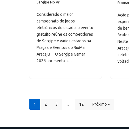
Sergipe No Ar
Riomar
Considerado o maior
Ação 
campeonato de jogos
experi
eletrônicos do estado, o evento
de ite
gratuito reúne os competidores
óculos
de Sergipe e vários estados na
Neste 
Praça de Eventos do RioMar
Aracaj
Aracaju O Sergipe Gamer
celebr
2026 apresenta a…
volta
1
2
3
…
12
Próximo »