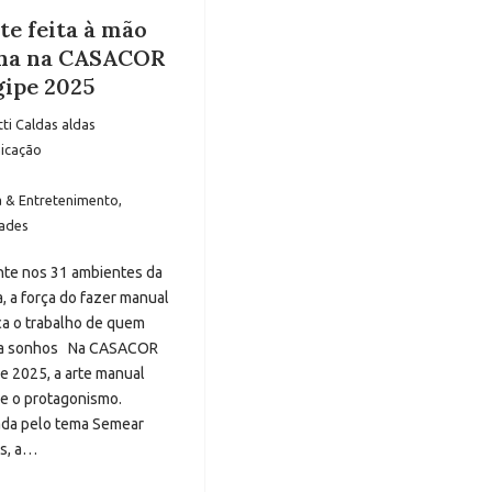
te feita à mão
lha na CASACOR
gipe 2025
tti Caldas aldas
icação
a & Entretenimento
,
ades
nte nos 31 ambientes da
, a força do fazer manual
a o trabalho de quem
a sonhos Na CASACOR
e 2025, a arte manual
e o protagonismo.
ada pelo tema Semear
s, a…