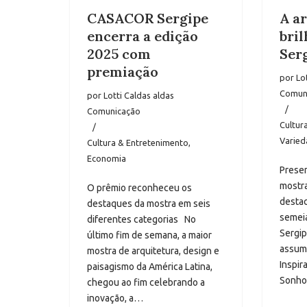
CASACOR Sergipe
A ar
encerra a edição
bri
2025 com
Ser
premiação
por
Lo
Comun
por
Lotti Caldas aldas
Comunicação
Cultur
Varied
Cultura & Entretenimento
,
Economia
Prese
mostra
O prêmio reconheceu os
destac
destaques da mostra em seis
semei
diferentes categorias No
Sergip
último fim de semana, a maior
assum
mostra de arquitetura, design e
Inspir
paisagismo da América Latina,
Sonho
chegou ao fim celebrando a
inovação, a…